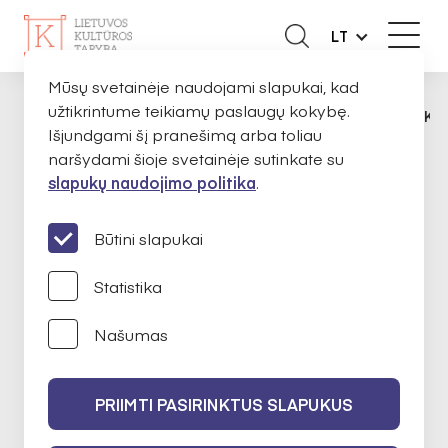
LT
Mūsų svetainėje naudojami slapukai, kad
užtikrintume teikiamų paslaugų kokybę.
APIE MUS
EKSPERTAI
DOVILĖ KULAKA
PAGRINDINIS
Išjundgami šį pranešimą arba toliau
naršydami šioje svetainėje sutinkate su
slapukų naudojimo politika
.
Dovilė Kulakauskienė
Būtini slapukai
Statistika
Etninė kultūra ir nematerialus kultūros
Našumas
paveldas
PRIIMTI PASIRINKTUS SLAPUKUS
2024-02-14 iki 2026-02-14