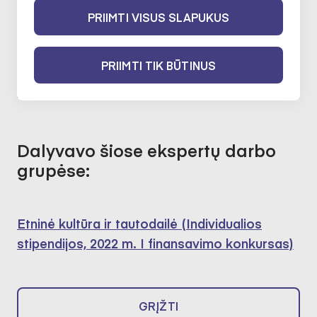
PRIIMTI VISUS SLAPUKUS
Etninė kultūra ir nematerialus kultūros
paveldas
PRIIMTI TIK BŪTINUS
2020-02-06 iki 2022-02-06
Dalyvavo šiose ekspertų darbo
grupėse:
Etninė kultūra ir tautodailė (Individualios
stipendijos, 2022 m. I finansavimo konkursas)
GRĮŽTI