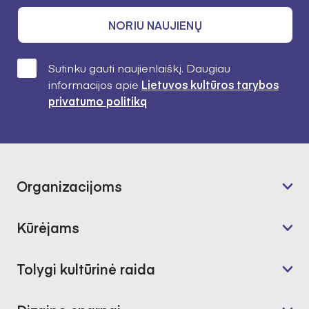
NORIU NAUJIENŲ
Sutinku gauti naujienlaiškį. Daugiau
informacijos apie
Lietuvos kultūros tarybos
privatumo politiką
Organizacijoms
Kūrėjams
Tolygi kultūrinė raida