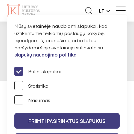
LT
Mūsų svetainėje naudojami slapukai, kad
užtikrintume teikiamų paslaugų kokybę.
TYRIMAI IR STATISTIKA
SAMS PROJEKTAS
PAGRINDINIS
Išjundgami šį pranešimą arba toliau
naršydami šioje svetainėje sutinkate su
slapukų naudojimo politika
.
SAMS PROJEKTAS
Būtini slapukai
Statistika
SAMS projektas
Našumas
SRIČIŲ APŽVALGOS
PRIIMTI PASIRINKTUS SLAPUKUS