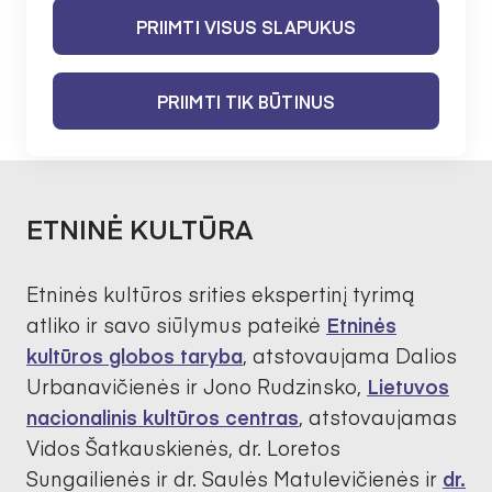
Sričių apžvalgos
PRIIMTI VISUS SLAPUKUS
ETNINĖ KULTŪRA
PRIIMTI TIK BŪTINUS
ETNINĖ KULTŪRA
Etninės kultūros srities ekspertinį tyrimą
atliko ir savo siūlymus pateikė
Etninės
kultūros globos taryba
, atstovaujama Dalios
Urbanavičienės ir Jono Rudzinsko,
Lietuvos
nacionalinis kultūros centras
, atstovaujamas
Vidos Šatkauskienės, dr. Loretos
Sungailienės ir dr. Saulės Matulevičienės ir
dr.