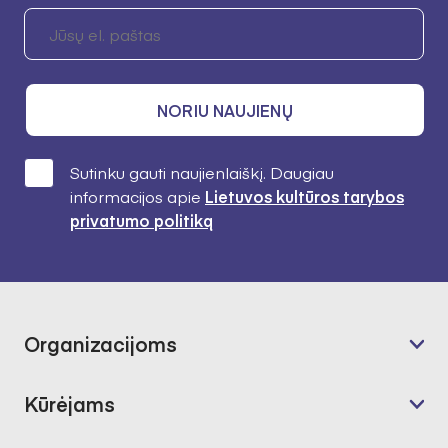
NORIU NAUJIENŲ
Sutinku gauti naujienlaiškį. Daugiau
informacijos apie
Lietuvos kultūros tarybos
privatumo politiką
Organizacijoms
Kūrėjams