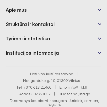
Apie mus
Struktūra ir kontaktai
Tyrimai ir statistika
Institucijos informacija
Lietuvos kultūros taryba
Naugarduko g. 10, 01309 Vilnius
Tel.
+370 618 21460
El. p.
info@ltkt.lt
Kodas 302951857
Biudžetinė įstaiga
Duomenys kaupiami ir saugomi Juridinių asmenų
registre