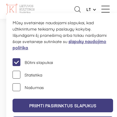
LT
Mūsų svetainėje naudojami slapukai, kad
užtikrintume teikiamų paslaugų kokybę.
NAUJIENOS
PRANEŠIMAI
KVIEČIAME 
PAGRINDINIS
Išjundgami šį pranešimą arba toliau naršydami
šioje svetainėje sutinkate su
slapukų naudojimo
politika
.
Kviečiame į tyrimo
„Menininkų kūrybinės ir
Būtini slapukai
ekonominės aplinkos
Statistika
vertinimas“ pristatymą
Našumas
LIETUVOS KULTŪROS TARYBA
PRIIMTI PASIRINKTUS SLAPUKUS
2025 M. GEGUŽĖS 14 D.