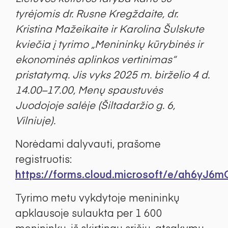
tyrėjomis dr. Rusne Kregždaite, dr.
Kristina Mažeikaite ir Karolina Šulskute
kviečia į tyrimo „Menininkų kūrybinės ir
ekonominės aplinkos vertinimas“
pristatymą. Jis vyks 2025 m. birželio 4 d.
14.00–17.00, Menų spaustuvės
Juodojoje salėje (Šiltadaržio g. 6,
Vilniuje).
Norėdami dalyvauti, prašome
registruotis:
https://forms.cloud.microsoft/e/ah6yJ6
Tyrimo metu vykdytoje menininkų
apklausoje sulaukta per 1 600
menininkų, iš skirtingų sričių, atsakymų.