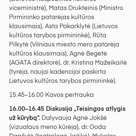
viceministrė), Matas Drukteinis (Ministro
Pirmininko patarėjas kultūros
klausimais), Asta Pakarklytė (Lietuvos
kultūros tarybos pirmininkė), Rūta
Pilkytė (Vilniaus miesto mero patarėja
kultūros klausimais), Agnė Begetė
(AGATA direktorė), dr. Kristina Mažeikaitė
(tyrėja, naujai kadencijai paskirta
Lietuvos kultūros tarybos pirmininkė).
15.45–16.00 Kavos pertrauka
16.00–16.45 Diskusija „Teisingas atlygis
už kūrybą“.
Dalyvauja Agnė Jokšė
(vizualaus meno kūrėja), dr. Goda
Dapšytė (teatrologė, kritikė), Mykolas