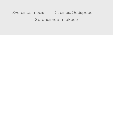
Svetainės medis
Dizainas:
Godspeed
Sprendimas:
InfoFace